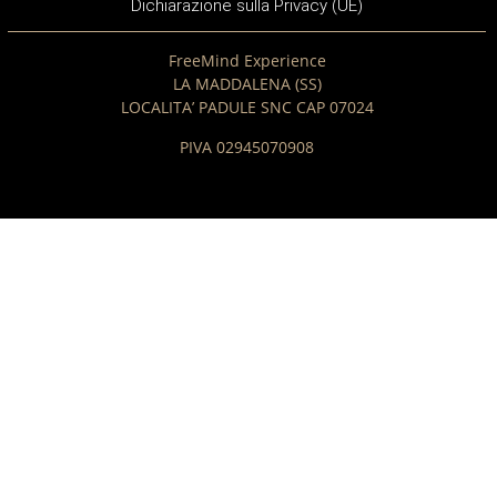
Dichiarazione sulla Privacy (UE)
FreeMind Experience
LA MADDALENA (SS)
LOCALITA’ PADULE SNC CAP 07024
PIVA 02945070908