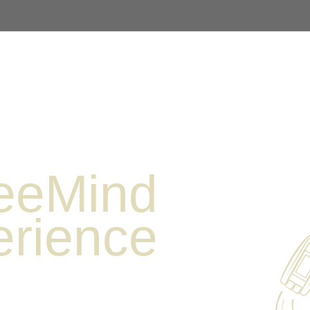
cursioni
Freemind Rent Boats
L’arcipelago d
eeMind
erience
ristalline dell’Arcipelago di
noscere e godere di flora e