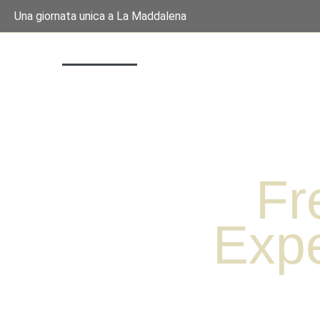
Una giornata unica a La Maddalena
Home
Le Imbarcazioni
Le Es
Fr
Exp
Con Freemind Experience potrai tuffarti nelle acque c
La Maddalena, scoprire le Piccole Isole ma anche co